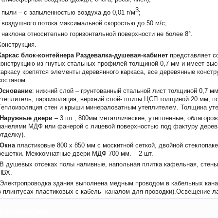
3
- пыли – с запыленностью воздуха до 0,01 г/м
;
- воздушного потока максимальной скоростью до 50 м/с;
- наклона относительно горизонтальной поверхности не более 8°.
Конструкция.
Каркас блок-контейнера Раздевалка-душевая-кабинет
представляет с
конструкцию из гнутых стальных профилей толщиной 0,7 мм и имеет вы
каркасу крепятся элементы деревянного каркаса, все деревянные конст
составом.
Основание
: нижний слой – грунтованный стальной лист толщиной 0,7 м
утеплитель, пароизоляция, верхний слой- плиты ЦСП толщиной 20 мм, по
Теплоизоляция стен и крыши минераловатным утеплителем. Толщина у
Наружные двери
– 3 шт., 800мм металлические, утепленные, облагоро
панелями МДФ или фанерой с лицевой поверхностью под фактуру дерева
отделку).
Окна
пластиковые 800 х 850 мм с москитной сеткой, двойной стеклопакет
решетки. Межкомнатные двери МДФ 700 мм. – 2 шт.
В душевых отсеках полы наливные, напольная плитка кафельная, стены
ПВХ.
Электропроводка здания выполнена медным проводом в кабельных кан
в плинтусах пластиковых с кабель- каналом для проводки).Освещение-л
Фотографии