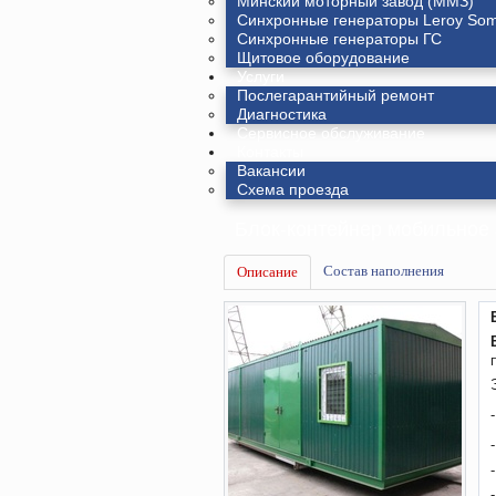
Минский моторный завод (ММЗ)
Синхронные генераторы Leroy So
Синхронные генераторы ГС
Щитовое оборудование
Услуги
Послегарантийный ремонт
Диагностика
Сервисное обслуживание
Контакты
Вакансии
Схема проезда
Блок-контейнер мобильное
Состав наполнения
Описание