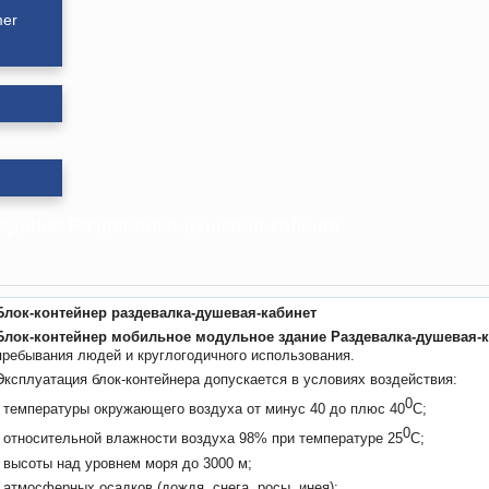
mer
 здание Раздевалка-душевая-кабинет
Блок-контейнер раздевалка-душевая-кабинет
Блок-контейнер мобильное модульное здание Раздевалка-душевая-
пребывания людей и круглогодичного использования.
Эксплуатация блок-контейнера допускается в условиях воздействия:
0
- температуры окружающего воздуха от минус 40 до плюс 40
С;
0
- относительной влажности воздуха 98% при температуре 25
С;
- высоты над уровнем моря до 3000 м;
- атмосферных осадков (дождя, снега, росы, инея);