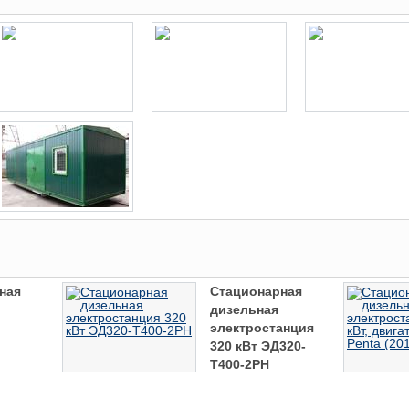
ная
Стационарная
дизельная
электростанция
320 кВт ЭД320-
Т400-2РН