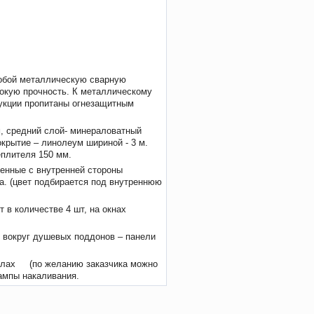
обой металлическую сварную
сокую прочность. К металлическому
рукции пропитаны огнезащитным
м, средний слой- минераловатный
крытие – линолеум шириной - 3 м.
теплителя 150 мм.
женные с внутренней стороны
. (цвет подбирается под внутреннюю
 в количестве 4 шт, на окнах
 вокруг душевых поддонов – панели
алах (по желанию заказчика можно
ампы накаливания.