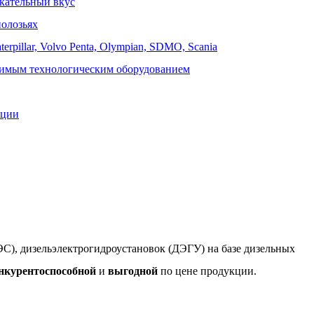
кательный вкус
олозьях
pillar, Volvo Penta, Olympian, SDMO, Scania
одимым технологическим оборудованием
ации
С), дизельэлектрогидроустановок (ДЭГУ) на базе дизельных
онкурентоспособной
и
выгодной
по цене продукции.