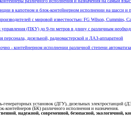
контейнеры различного исполнения и назначения на самый взыс
ции в капотном и блок-контейнерном исполнении на шасси и п
оизводителей с мировой известностью: FG Wilson, Cummins, Cater
 управления (ПКУ) до 9-ти метров в длину с различным необх
ия персонала, дизельной, радиомастерской и ЛАЗ-аппаратной
лочно - контейнерном исполнении различной степени автоматиз
-генераторных установок (ДГУ), дизельных электростанций (ДЭ
лок-контейнеров (БК) различного исполнения и назначения.
твенной
,
надежной, современной, безопасной, экологичной, к