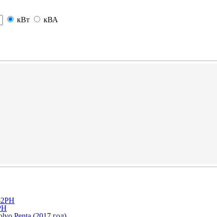
кВт
кВА
РН