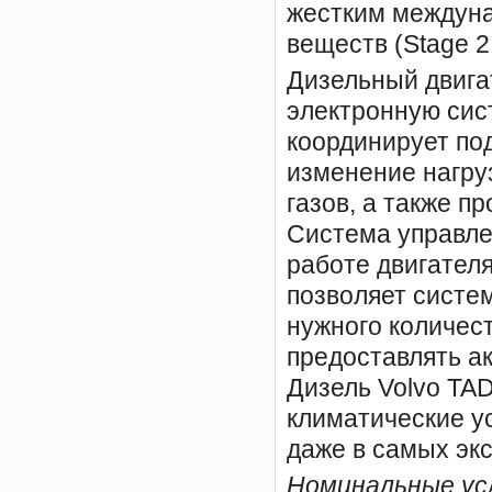
жестким междун
веществ (Stage 2
Дизельный двига
электронную сис
координирует под
изменение нагру
газов, а также п
Система управле
работе двигател
позволяет систе
нужного количес
предоставлять а
Дизель Volvo TA
климатические у
даже в самых эк
Номинальные усл