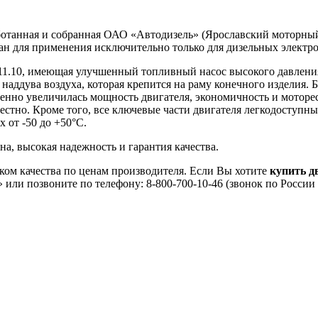
аботанная и собранная ОАО «Автодизель» (Ярославский моторный
ан для применения исключительно только для дизельных электро
511.10, имеющая улучшенный топливный насос высокого давлени
аддува воздуха, которая крепится на раму конечного изделия.
енно увеличилась мощность двигателя, экономичность и моторес
стно. Кроме того, все ключевые части двигателя легкодоступны,
 от -50 до +50°С.
а, высокая надежность и гарантия качества.
ком качества по ценам производителя. Если Вы хотите
купить д
 или позвоните по телефону: 8-800-700-10-46 (звонок по России