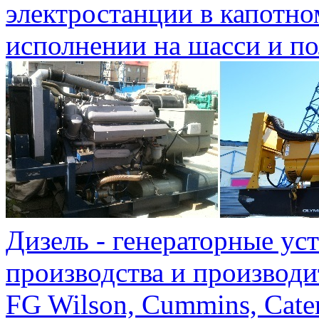
электростанции в капотно
исполнении на шасси и по
Дизель - генераторные ус
производства и производи
FG Wilson, Cummins, Caterp